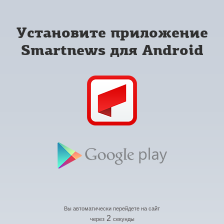
Установите приложение
Smartnews для Android
Вы автоматически перейдете на сайт
2
через
секунды