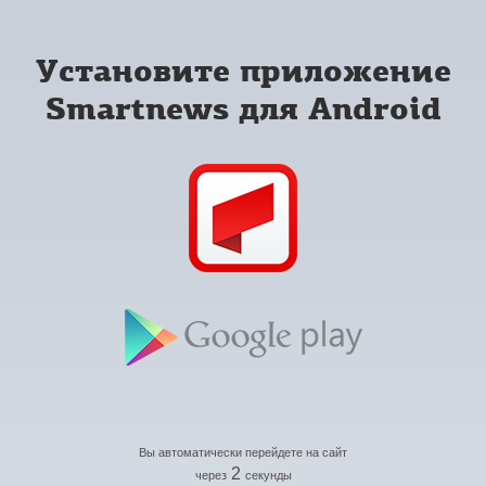
Установите приложение
Smartnews для Android
Вы автоматически перейдете на сайт
2
через
секунды