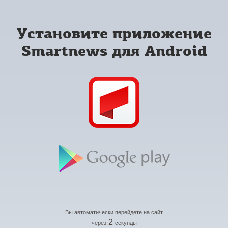
Установите приложение
Smartnews для Android
Вы автоматически перейдете на сайт
2
через
секунды