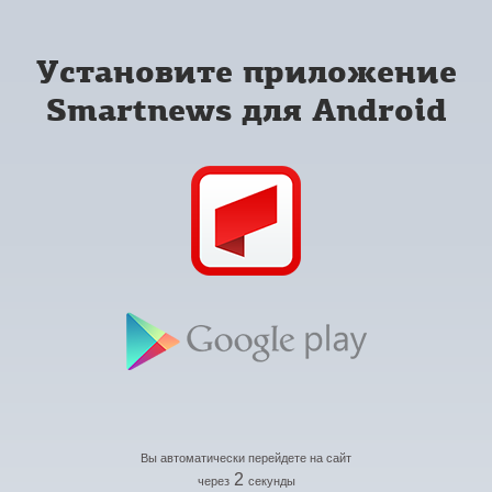
Установите приложение
Smartnews для Android
Вы автоматически перейдете на сайт
2
через
секунды