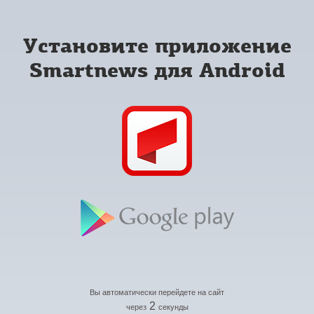
Установите приложение
Smartnews для Android
Вы автоматически перейдете на сайт
2
через
секунды