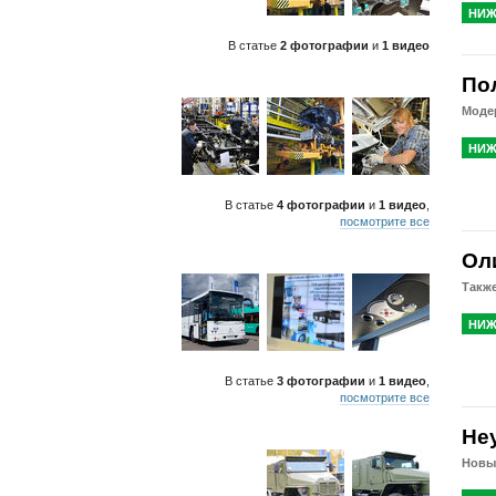
НИЖ
В статье
2 фотографии
и
1 видео
По
Модер
НИЖ
В статье
4 фотографии
и
1 видео
,
посмотрите все
Ол
Также
НИЖ
В статье
3 фотографии
и
1 видео
,
посмотрите все
Не
Новы