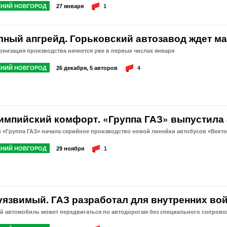
НИЙ НОВГОРОД
27 января
1
лный апгрейд. Горьковский автозавод ждет м
низация производства начнется уже в первых числах января
НИЙ НОВГОРОД
26 декабря, 5 авторов
4
импийский комфорт. «Группа ГАЗ» выпустила 
 «Группа ГАЗ» начала серийное производство новой линейки автобусов «Вект
НИЙ НОВГОРОД
29 ноября
1
уязвимый. ГАЗ разработал для внутренних во
й автомобиль может передвигаться по автодорогам без специального сопров