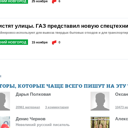
НИЙ НОВГОРОД
25 ноября
6
истят улицы. ГАЗ представил новую спецтехн
ейнеровоз используют для вывоза твердых бытовых отходов и для транспорти
НИЙ НОВГОРОД
15 ноября
0
2
ТОРЫ, КОТОРЫЕ ЧАЩЕ ВСЕГО ПИШУТ НА ЭТУ
Дарья Полковая
Оксан
20961 материал
3 комментария
10473 м
Денис Чернов
Алекс
Невеликий русский писатель