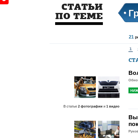
СТАТЬИ
Г
ПО ТЕМЕ
21
р
1
СТ
Во
Обнов
НИЖ
В статье
2 фотографии
и
1 видео
Вы
по
Руков