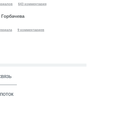
ериалов
643 комментария
 Горбачева
териала
9 комментариев
СВЯЗЬ
ПОТОК