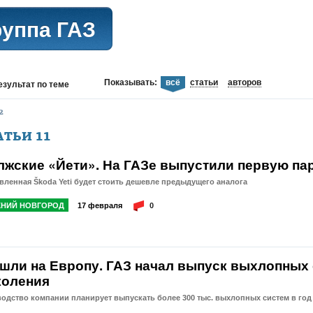
руппа ГАЗ
Показывать:
всё
статьи
авторов
езультат
по теме
2
АТЬИ
11
лжские «Йети». На ГАЗе выпустили первую па
ленная Škoda Yeti будет стоить дешевле предыдущего аналога
НИЙ НОВГОРОД
17 февраля
0
шли на Европу. ГАЗ начал выпуск выхлопных 
коления
одство компании планирует выпускать более 300 тыс. выхлопных систем в год