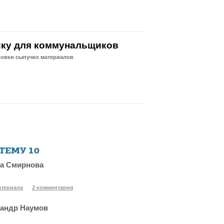
ику для коммунальщиков
ровки сыпучих материалов
 ТЕМУ
10
а Смирнова
атериала
2 комментария
андр Наумов