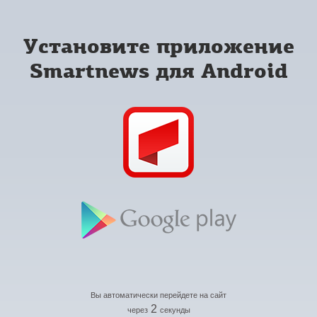
Установите приложение
Smartnews для Android
Вы автоматически перейдете на сайт
2
через
секунды