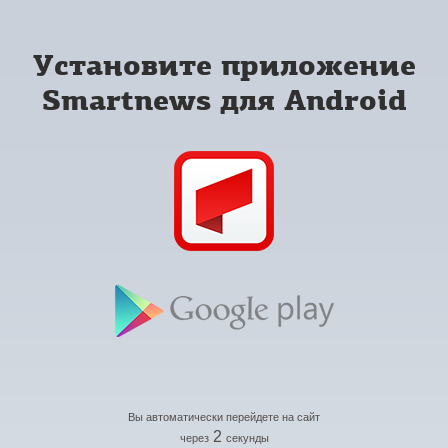
Установите приложение
Smartnews для Android
Вы автоматически перейдете на сайт
2
через
секунды