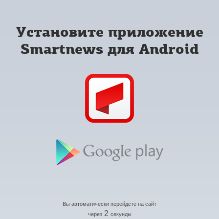
Установите приложение
Smartnews для Android
Вы автоматически перейдете на сайт
2
через
секунды