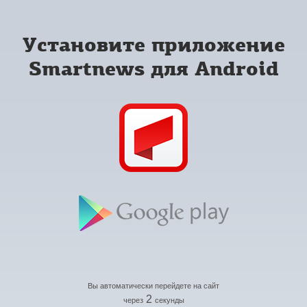
Установите приложение
Smartnews для Android
Вы автоматически перейдете на сайт
2
через
секунды