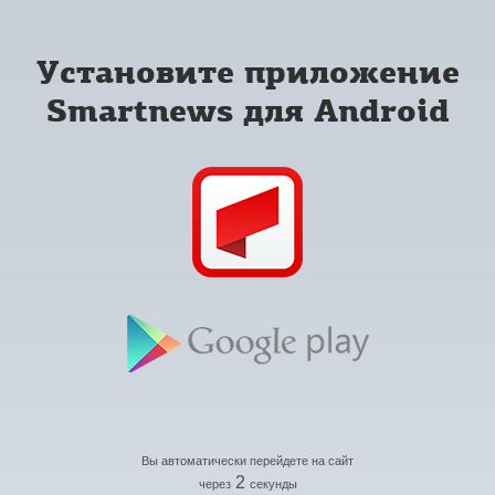
Установите приложение
Smartnews для Android
Вы автоматически перейдете на сайт
2
через
секунды