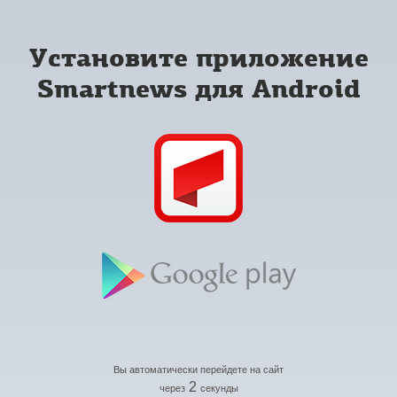
Установите приложение
Smartnews для Android
Вы автоматически перейдете на сайт
2
через
секунды