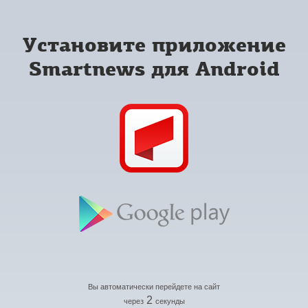
Установите приложение
Smartnews для Android
Вы автоматически перейдете на сайт
2
через
секунды