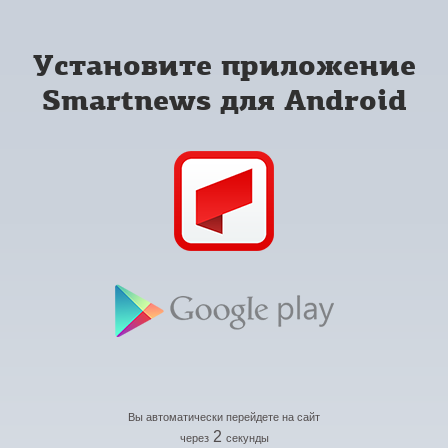
Установите приложение
Smartnews для Android
Вы автоматически перейдете на сайт
2
через
секунды