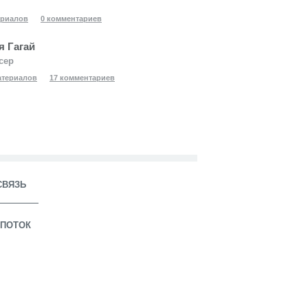
ериалов
0 комментариев
я Гагай
сер
атериалов
17 комментариев
СВЯЗЬ
ПОТОК