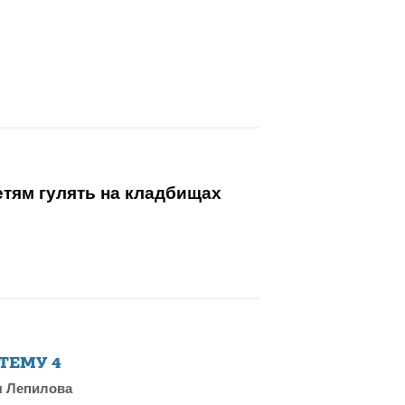
етям гулять на кладбищах
 ТЕМУ
4
 Лепилова