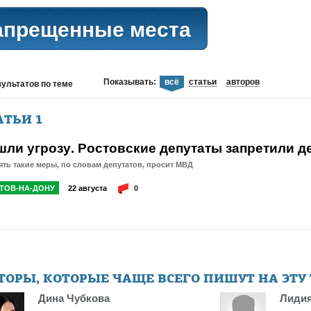
апрещенные места
Показывать:
всё
статьи
авторов
зультатов
по теме
АТЬИ
1
шли угрозу. Ростовские депутаты запретили д
ть такие меры, по словам депутатов, просит МВД
ТОВ-НА-ДОНУ
22 августа
0
ТОРЫ, КОТОРЫЕ ЧАЩЕ ВСЕГО ПИШУТ НА ЭТУ
Дина Чубкова
Лидия