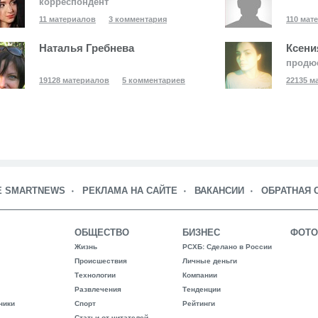
корреспондент
11 материалов
3 комментария
110 мат
Наталья Гребнева
Ксени
продю
19128 материалов
5 комментариев
22135 м
Е SMARTNEWS
РЕКЛАМА НА САЙТЕ
ВАКАНСИИ
ОБРАТНАЯ 
ОБЩЕСТВО
БИЗНЕС
ФОТО
Жизнь
РСХБ: Сделано в России
Происшествия
Личные деньги
Технологии
Компании
Развлечения
Тенденции
ники
Спорт
Рейтинги
Статьи от читателей