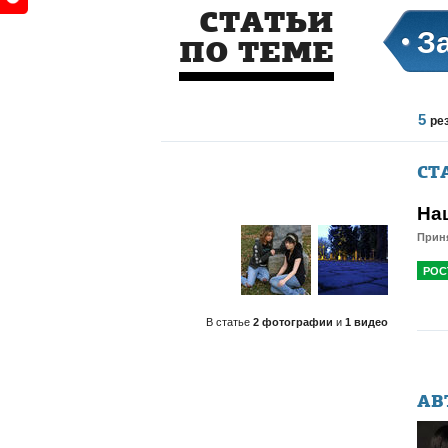
СТАТЬИ
З
ПО ТЕМЕ
5
ре
СТ
На
Приня
РОС
В статье
2 фотографии
и
1 видео
АВ