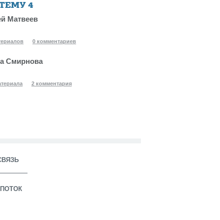
 ТЕМУ
4
й Матвеев
териалов
0 комментариев
а Смирнова
атериала
2 комментария
СВЯЗЬ
ПОТОК