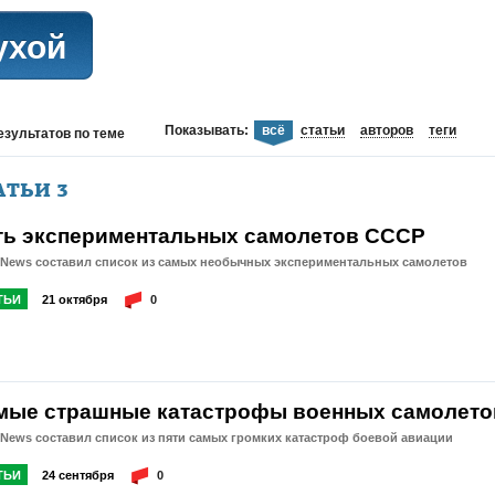
ухой
Показывать:
всё
статьи
авторов
теги
езультатов
по теме
АТЬИ
3
ть экспериментальных самолетов СССР
tNews составил список из самых необычных экспериментальных самолетов
ТЬИ
21 октября
0
мые страшные катастрофы военных самолето
News составил список из пяти самых громких катастроф боевой авиации
ТЬИ
24 сентября
0