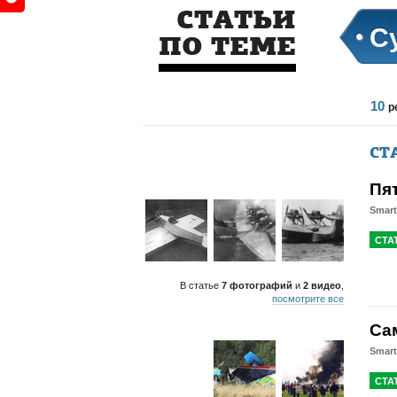
СТАТЬИ
С
ПО ТЕМЕ
10
р
СТ
Пя
Smar
СТА
В статье
7 фотографий
и
2 видео
,
посмотрите все
Са
Smart
СТА