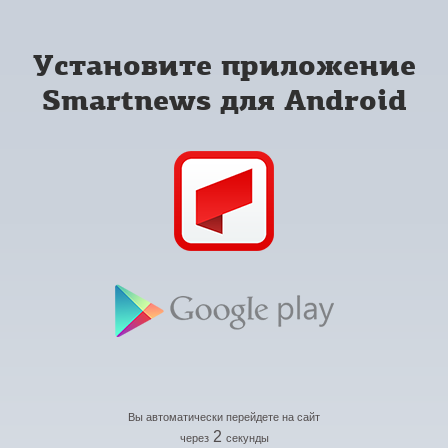
Установите приложение
Smartnews для Android
Вы автоматически перейдете на сайт
2
через
секунды