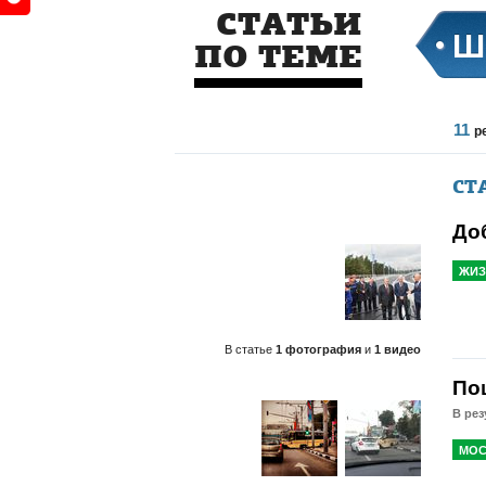
СТАТЬИ
Ш
ПО ТЕМЕ
11
р
СТ
До
ЖИЗ
В статье
1 фотография
и
1 видео
По
В рез
МОС