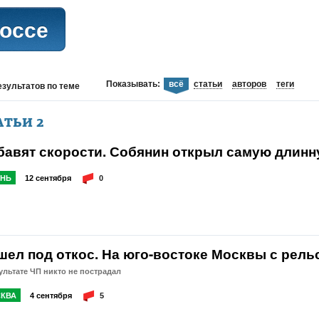
оссе
Показывать:
всё
статьи
авторов
теги
езультатов
по теме
АТЬИ
2
бавят скорости. Собянин открыл самую длинн
НЬ
12 сентября
0
шел под откос. На юго-востоке Москвы с рел
ультате ЧП никто не пострадал
КВА
4 сентября
5