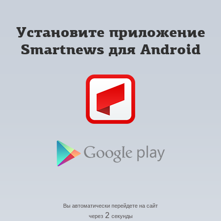
Установите приложение
Smartnews для Android
Вы автоматически перейдете на сайт
2
через
секунды