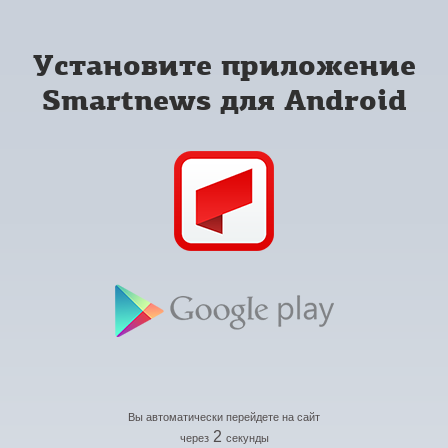
Установите приложение
Smartnews для Android
Вы автоматически перейдете на сайт
2
через
секунды