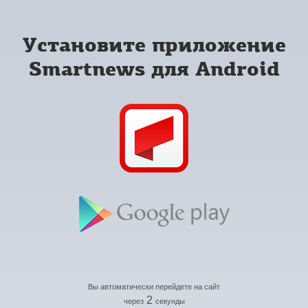
Установите приложение
Smartnews для Android
Вы автоматически перейдете на сайт
2
через
секунды