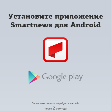
Установите приложение
Smartnews для Android
Вы автоматически перейдете на сайт
2
через
секунды