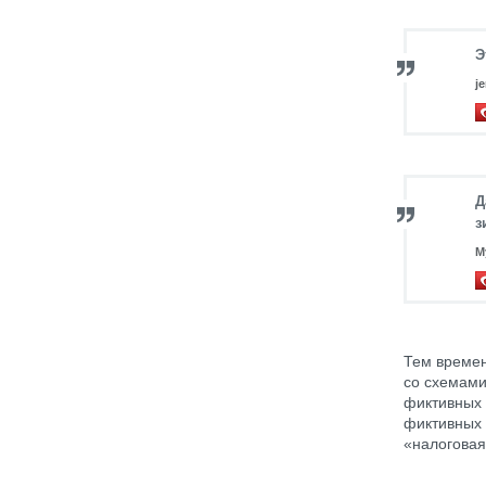
Э
j
Д
з
М
Тем времен
со схемами
фиктивных 
фиктивных 
«налоговая