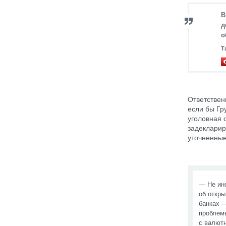
В
д
о
Т
Ответствен
если бы Гр
уголовная 
задекларир
уточненные
— Не ин
об откры
банках —
проблемы
с валют