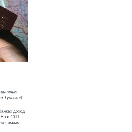
раничных
а Тульской
банках доход
 Но в 2011
 на письмо