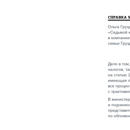
СПРАВКА 
Ольга Груз
«Седьмой к
в компании
семьи Груз
Дело в том
налогов, т
на статью 
имеющая ли
все процен
с трактовк
В министер
и подчинен
представит
по обложен