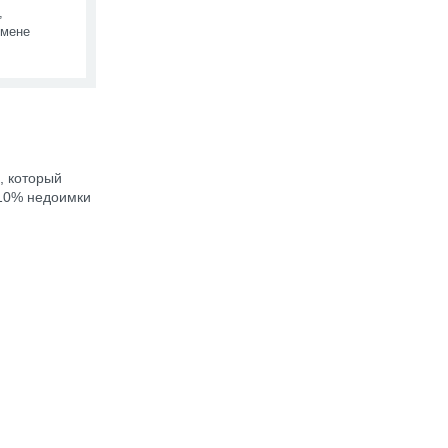
,
бмене
, который
 10% недоимки