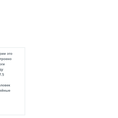
рии это
строено
оги
ду
7.5
еловек
жейные