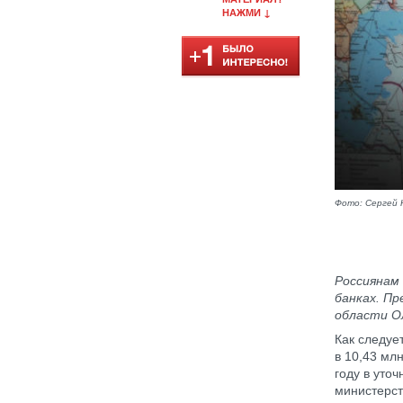
НАЖМИ ↓
Фото: Сергей 
Россиянам 
банках. П
области Ол
Как следуе
в 10,43 млн
году в уто
министерст