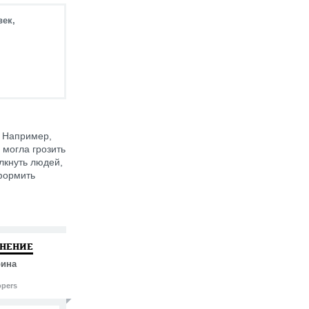
век,
. Например,
 могла грозить
лкнуть людей,
оформить
МНЕНИЕ
рина
opers