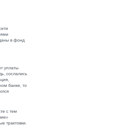
сети
лями
даны в фонд
от уплаты
дь, сослались
ация,
ом банке, то
сился
те с тем
чие»
ые трактовки.