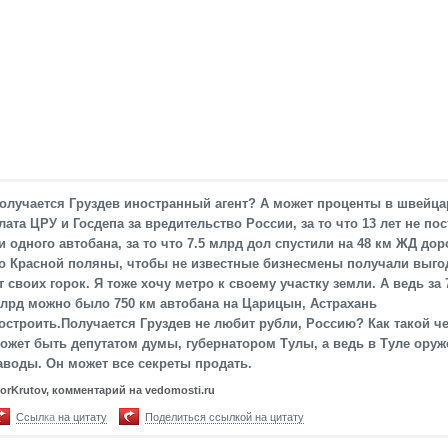
олучается Груздев иностранный агент? А может проценты в швейца
лата ЦРУ и Госдепа за вредительство России, за то что 13 лет не по
и одного автобана, за то что 7.5 млрд дол спустили на 48 км ЖД дор
о Красной поляны, чтобы не известные бизнесмены получали выго
т своих горок. Я тоже хочу метро к своему участку земли. А ведь за 
лрд можно было 750 км автобана на Царицын, Астрахань
остроить.Получается Груздев не любит рубли, Россию? Как такой ч
ожет быть депутатом думы, губернатором Тулы, а ведь в Туле ору
аводы. Он может все секреты продать.
gorKrutov, комментарий на vedomosti.ru
Ссылка на цитату
Поделиться ссылкой на цитату