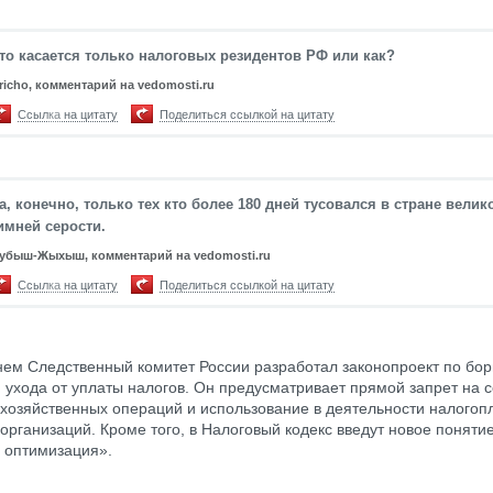
то касается только налоговых резидентов РФ или как?
ericho, комментарий на vedomosti.ru
Ссылка на цитату
Поделиться ссылкой на цитату
а, конечно, только тех кто более 180 дней тусовался в стране велик
имней серости.
убыш-Жыхыш, комментарий на vedomosti.ru
Ссылка на цитату
Поделиться ссылкой на цитату
ем Следственный комитет России разработал законопроект по бор
 ухода от уплаты налогов. Он предусматривает прямой запрет на
хозяйственных операций и использование в деятельности налого
организаций. Кроме того, в Налоговый кодекс введут новое поняти
 оптимизация».