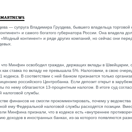
SMARTNEWS
дева — супруга Владимира Груздева, бывшего владельца торговой 
онтинент» и самого богатого губернатора России. Она владела до
 «Модный континент» и ряде других компаний, но сейчас они пере
девых.
, что Минфин освободил граждан, держащих вклады в Швейцарии, 
ак как ставка по вкладу не превышала 5%. Налоговики, в свою очере
11 кодекса. В соответствии с ней банком признается только организ
цензию российского Центробанка. Если депозит открыт в зарубежн
ты по нему облагаются 13-процентным налогом. В итоге суд согла
ой налоговой службы.
стве финансов не смогли прокомментировать, почему у ведомства
ной ему Федеральной налоговой службы расходятся позиции. Вмес
ели Минфина признали, что в кодексе есть «внутреннее противоре
ию доходов в иностранных банках, из-за которого появляются разн