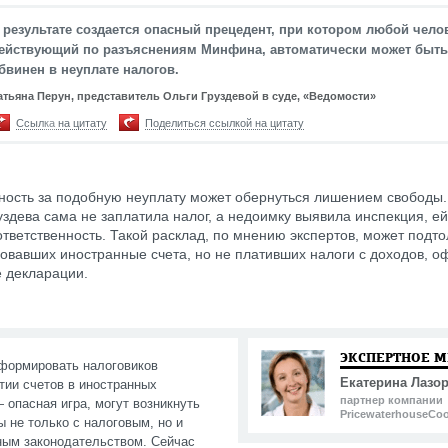
 результате создается опасный прецедент, при котором любой чело
ействующий по разъяснениям Минфина, автоматически может быть
бвинен в неуплате налогов.
атьяна Перун, представитель Ольги Груздевой в суде, «Ведомости»
Ссылка на цитату
Поделиться ссылкой на цитату
ность за подобную неуплату может обернуться лишением свободы
уздева сама не заплатила налог, а недоимку выявила инспекция, ей
ответственность. Такой расклад, по мнению экспертов, может подто
овавших иностранные счета, но не плативших налоги с доходов, 
 декларации.
ЭКСПЕРТНОЕ 
формировать налоговиков
Екатерина Лазо
тии счетов в иностранных
партнер компании
 опасная игра, могут возникнуть
PricewaterhouseCo
 не только с налоговым, но и
ным законодательством. Сейчас