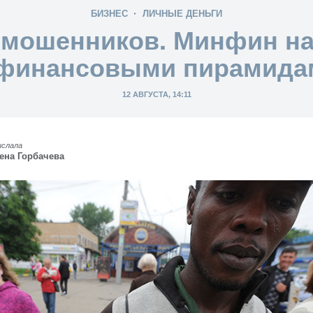
БИЗНЕС
ЛИЧНЫЕ ДЕНЬГИ
 мошенников. Минфин н
 финансовыми пирамида
12 АВГУСТА, 14:11
ислала
ена Горбачева