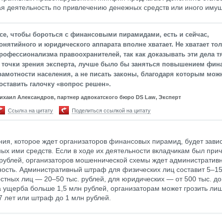
я деятельность по привлечению денежных средств или иного имущ
се, чтобы бороться с финансовыми пирамидами, есть и сейчас,
онятийного и юридического аппарата вполне хватает. Не хватает то
рофессионализма правоохранителей, так как доказывать эти дела т
 точки зрения эксперта, лучше было бы заняться повышением фин
рамотности населения, а не писать законы, благодаря которым мож
оставить галочку «вопрос решен».
ихаил Александров, партнер адвокатского бюро DS Law, Эксперт
Ссылка на цитату
Поделиться ссылкой на цитату
ния, которое ждет организаторов финансовых пирамид, будет зави
ых ими средств. Если в ходе их деятельности вкладчикам был при
 рублей, организаторов мошеннической схемы ждет административ
ность. Административный штраф для физических лиц составит 5–15 
стных лиц — 20–50 тыс. рублей, для юридических — от 500 тыс. до
 ущерба больше 1,5 млн рублей, организаторам может грозить ли
 7 лет или штраф до 1 млн рублей.