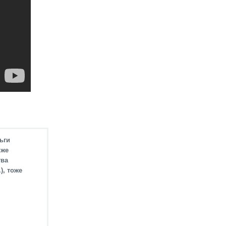
ьги
 же
тва
), тоже