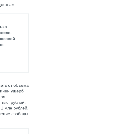
ества».
лько
яжело.
ансовой
но
сеть от объема
чинен ущерб
ная
тыс. рублей,
 1 млн рублей.
шение свободы