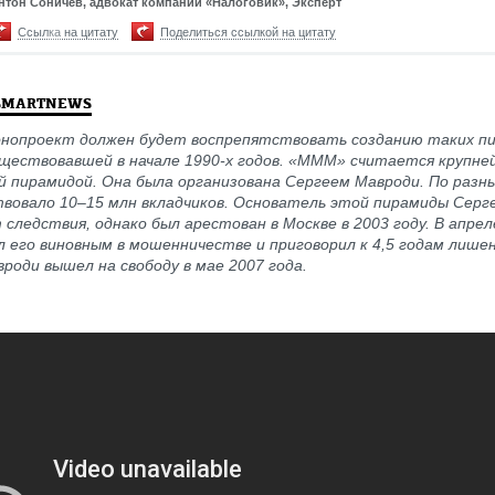
нтон Соничев, адвокат компании «Налоговик», Эксперт
Ссылка на цитату
Поделиться ссылкой на цитату
SMARTNEWS
онопроект должен будет воспрепятствовать созданию таких пи
ществовавшей в начале 1990-х годов. «МММ» считается крупне
й пирамидой. Она была организована Сергеем Мавроди. По разн
твовало 10–15 млн вкладчиков. Основатель этой пирамиды Серг
 следствия, однако был арестован в Москве в 2003 году. В апрел
л его виновным в мошенничестве и приговорил к 4,5 годам лишен
роди вышел на свободу в мае 2007 года.