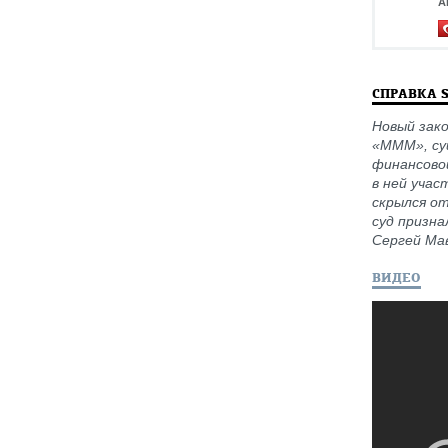
А
СПРАВКА 
Новый зак
«МММ», су
финансово
в ней учас
скрылся от
суд призна
Сергей Мав
ВИДЕО