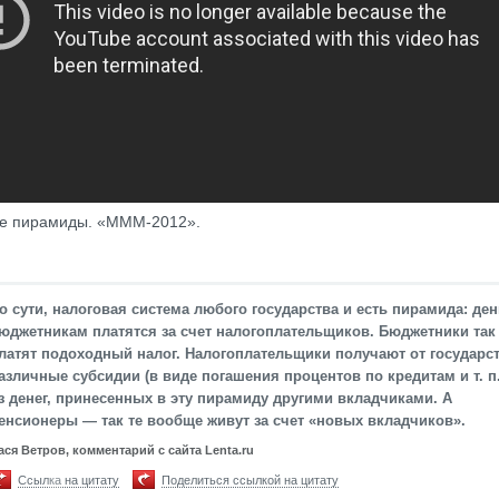
е пирамиды. «МММ-2012».
о сути, налоговая система любого государства и есть пирамида: ден
юджетникам платятся за счет налогоплательщиков. Бюджетники так
латят подоходный налог. Налогоплательщики получают от государс
азличные субсидии (в виде погашения процентов по кредитам и т. п.
з денег, принесенных в эту пирамиду другими вкладчиками. А
енсионеры — так те вообще живут за счет «новых вкладчиков».
ася Ветров, комментарий с сайта Lenta.ru
Ссылка на цитату
Поделиться ссылкой на цитату