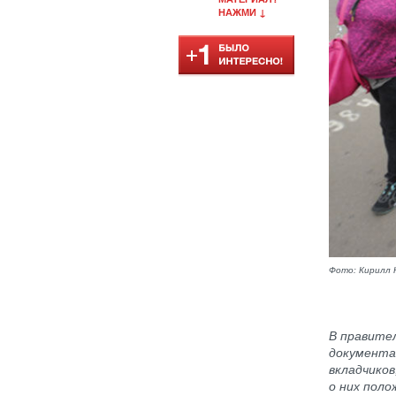
НАЖМИ ↓
Фото: Кирилл 
В правите
документа
вкладчико
о них
поло