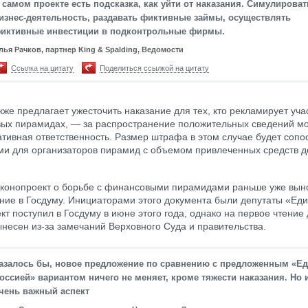
 самом проекте есть подсказка, как уйти от наказания. Симулироват
изнес-деятельность, раздавать фиктивные займы, осуществлять
иктивные инвестиции в подконтрольные фирмы.
лья Рачков, партнер King & Spalding, Ведомости
Ссылка на цитату
Поделиться ссылкой на цитату
же предлагает ужесточить наказание для тех, кто рекламирует уча
ых пирамидах, — за распространение положительных сведений мо
тивная ответственность. Размер штрафа в этом случае будет сопо
и для организаторов пирамид с объемом привлеченных средств д
конопроект о борьбе с финансовыми пирамидами раньше уже вын
ние в Госдуму. Инициаторами этого документа были депутаты «Еди
кт поступил в Госдуму в июне этого года, однако на первое чтение 
ынесен из-за замечаний Верховного Суда и правительства.
азалось бы, новое предложение по сравнению с предложенным «Е
оссией» вариантом ничего не меняет, кроме тяжести наказания. Но 
чень важный аспект