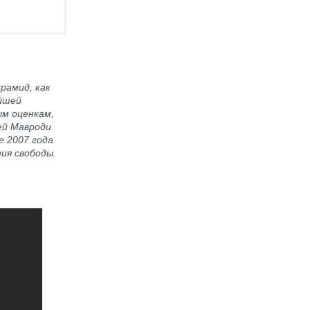
рамид, как
йшей
ым оценкам,
ей Мавроди
е 2007 года
ия свободы.