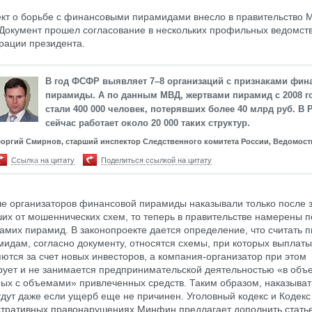
кт о борьбе с финансовыми пирамидами внесло в правительство 
Документ прошел согласование в нескольких профильных ведомств
рации президента.
В год ФСФР выявляет 7–8 организаций с признаками фин
пирамиды. А по данным МВД, жертвами пирамид с 2008 г
стали 400 000 человек, потерявших более 40 млрд руб. В 
сейчас работает около 20 000 таких структур.
еоргий Смирнов, старший инспектор Следственного комитета России, Ведомост
Ссылка на цитату
Поделиться ссылкой на цитату
е организаторов финансовой пирамиды наказывали только после 
их от мошеннических схем, то теперь в правительстве намерены 
амих пирамид. В законопроекте дается определение, что считать 
амидам, согласно документу, относятся схемы, при которых выплат
ются за счет новых инвесторов, а компания-организатор при этом
рует и не занимается предпринимательской деятельностью «в объ
ых с объемами» привлеченных средств. Таким образом, наказыват
дут даже если ущерб еще не причинен. Уголовный кодекс и Кодекс
тративных правонарушениях Минфин предлагает дополнить стать