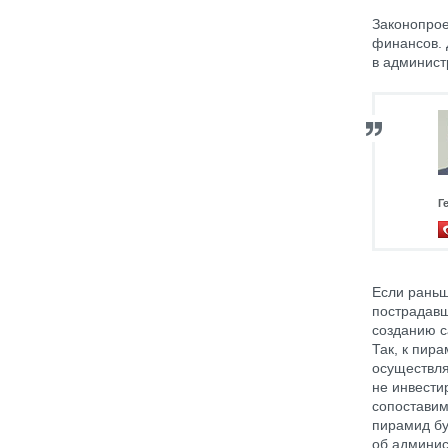
Законопрое
финансов. 
в админист
Г
Если раньш
пострадавш
созданию с
Так, к пир
осуществля
не инвести
сопоставим
пирамид бу
об админис