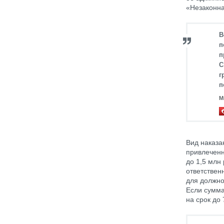
«Незаконна
В
п
п
С
г
п
М
Вид наказа
привлеченн
до 1,5 млн
ответствен
для должно
Если сумма
на срок до