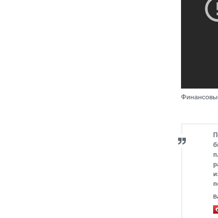
Финансовы
П
б
п
р
и
п
В