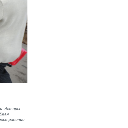
ми. Авторы
бман
пространение