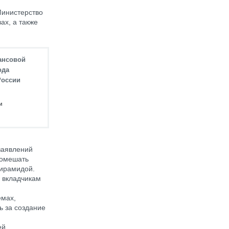
Министерство
ах, а также
ансовой
ода
России
и
заявлений
помешать
пирамидой.
ы вкладчикам
емах,
ь за создание
ей