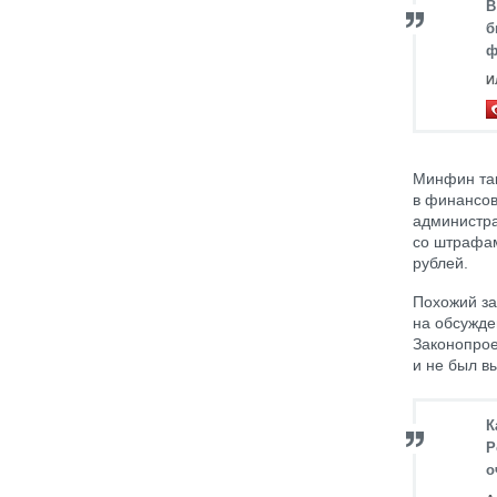
В
б
ф
И
Минфин так
в финансов
администра
со штрафам
рублей.
Похожий за
на обсужде
Законопрое
и не был в
К
Р
о