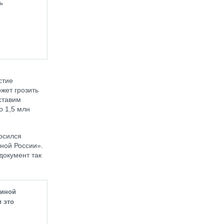
ь
стие
жет грозить
ставим
о 1,5 млн
осился
ной России».
документ так
диной
и это