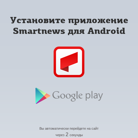
Установите приложение
Smartnews для Android
Вы автоматически перейдете на сайт
2
через
секунды