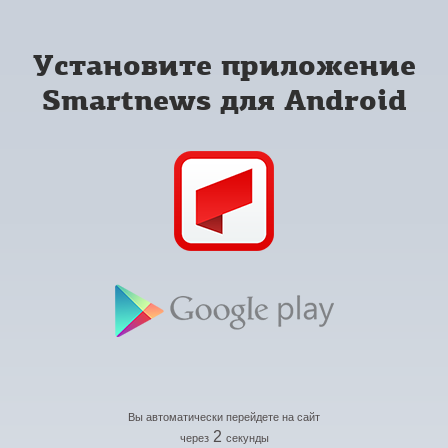
Установите приложение
Smartnews для Android
Вы автоматически перейдете на сайт
2
через
секунды