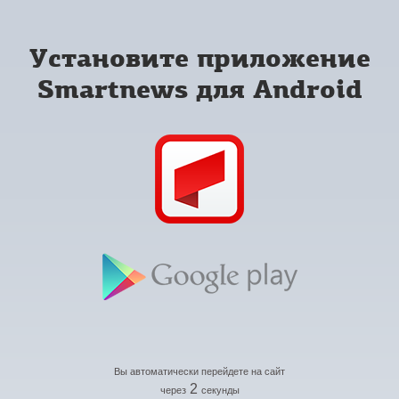
Установите приложение
Smartnews для Android
Вы автоматически перейдете на сайт
2
через
секунды