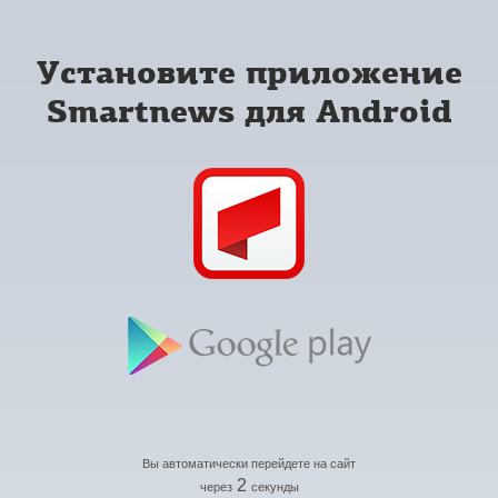
Установите приложение
Smartnews для Android
Вы автоматически перейдете на сайт
2
через
секунды