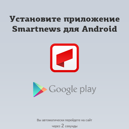
Установите приложение
Smartnews для Android
Вы автоматически перейдете на сайт
2
через
секунды