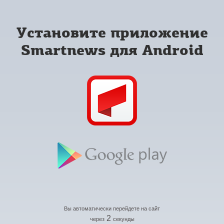
Установите приложение
Smartnews для Android
Вы автоматически перейдете на сайт
2
через
секунды