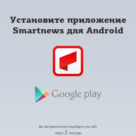
Установите приложение
Smartnews для Android
Вы автоматически перейдете на сайт
2
через
секунды