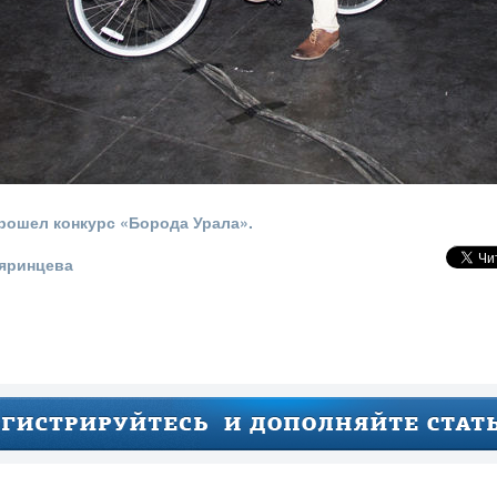
рошел конкурс «Борода Урала».
ояринцева