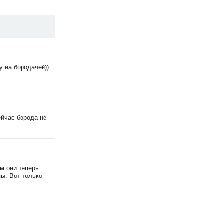
 на бородачей))
ейчас борода не
ем они теперь
пы. Вот только