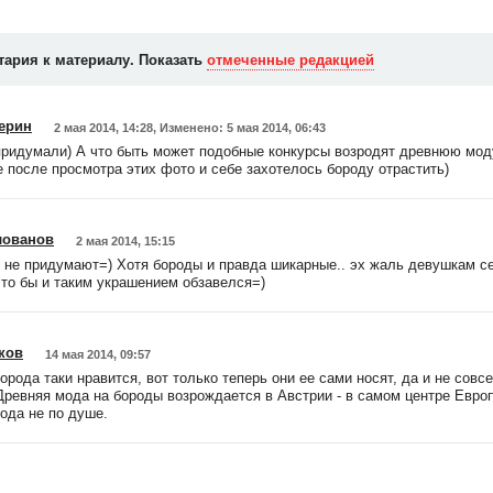
тария к материалу. Показать
отмеченные редакцией
ерин
2 мая 2014, 14:28, Изменено: 5 мая 2014, 06:43
придумали) А что быть может подобные конкурсы возродят древнюю моду
 после просмотра этих фото и себе захотелось бороду отрастить)
лованов
2 мая 2014, 15:15
о не придумают=) Хотя бороды и правда шикарные.. эх жаль девушкам с
 то бы и таким украшением обзавелся=)
ков
14 мая 2014, 09:57
рода таки нравится, вот только теперь они ее сами носят, да и не совс
Древняя мода на бороды возрождается в Австрии - в самом центре Евро
ода не по душе.