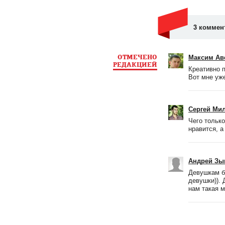
3 коммен
ОТМЕЧЕНО
Максим Ав
РЕДАКЦИЕЙ
Креативно 
Вот мне уже
Сергей Ми
Чего тольк
нравится, а
Андрей Зы
Девушкам бо
девушки)). 
нам такая м