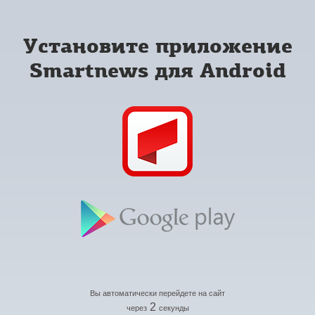
Установите приложение
Smartnews для Android
Вы автоматически перейдете на сайт
2
через
секунды