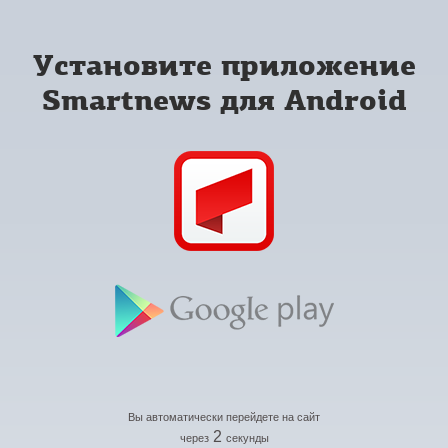
Установите приложение
Smartnews для Android
Вы автоматически перейдете на сайт
2
через
секунды