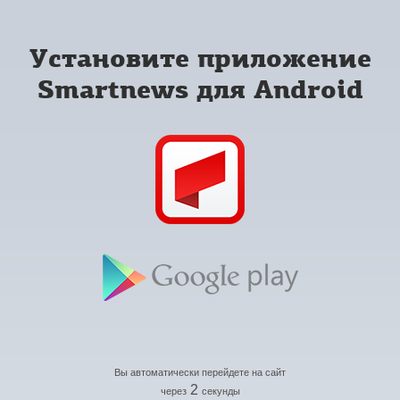
Установите приложение
Smartnews для Android
Вы автоматически перейдете на сайт
2
через
секунды