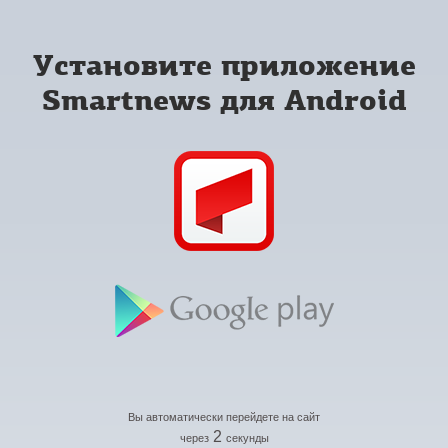
Установите приложение
Smartnews для Android
Вы автоматически перейдете на сайт
2
через
секунды