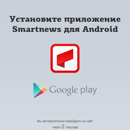
Установите приложение
Smartnews для Android
Вы автоматически перейдете на сайт
2
через
секунды