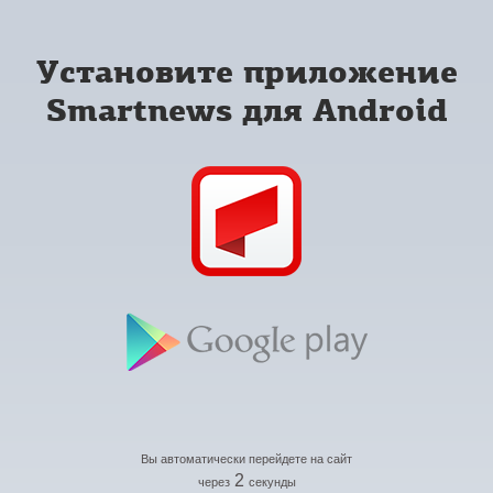
Установите приложение
Smartnews для Android
Вы автоматически перейдете на сайт
2
через
секунды