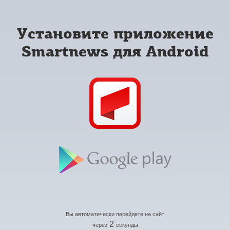
Установите приложение
Smartnews для Android
Вы автоматически перейдете на сайт
2
через
секунды