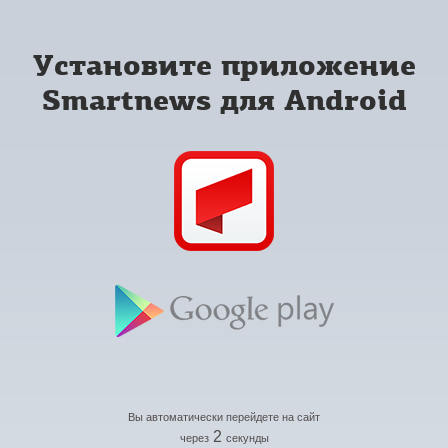
Установите приложение
Smartnews для Android
Вы автоматически перейдете на сайт
2
через
секунды