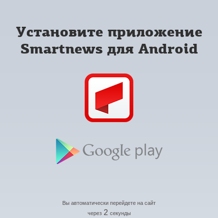
Установите приложение
Smartnews для Android
Вы автоматически перейдете на сайт
2
через
секунды