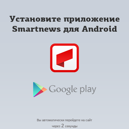
Установите приложение
Smartnews для Android
Вы автоматически перейдете на сайт
2
через
секунды