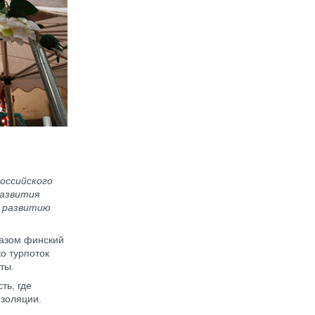
оссийского
развития
ь развитию
разом финский
о турпоток
ты.
ть, где
изоляции.