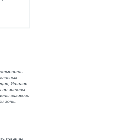
е отменить
 главных
еция, Италия
е не готовы
мены визового
ой зоны.
ыть границы