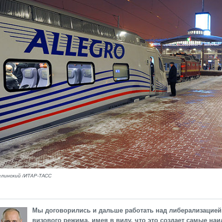
линский /ИТАР-ТАСС
Мы договорились и дальше работать над либерализацией
визового режима, имея в виду, что это создает самые на