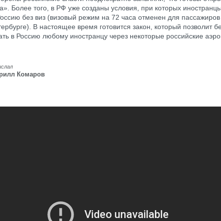
ра». Более того, в РФ уже созданы условия, при которых иностранц
оссию без виз (визовый режим на 72 часа отменен для пассажиров
тербурге). В настоящее время готовится закон, который позволит бе
ать в Россию любому иностранцу через некоторые российские аэро
ислал
рилл Комаров