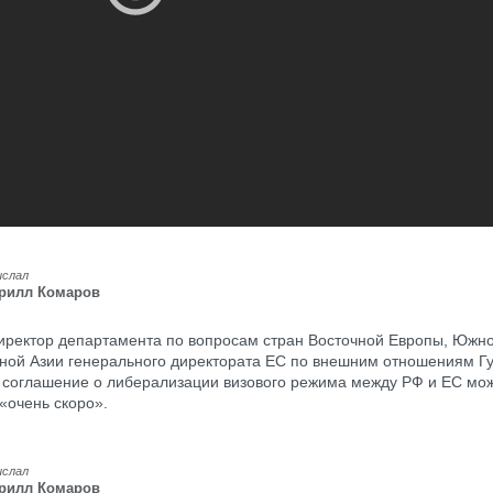
ислал
рилл Комаров
иректор департамента по вопросам стран Восточной Европы, Южно
ной Азии генерального директората ЕС по внешним отношениям Г
о соглашение о либерализации визового режима между РФ и ЕС мо
 «очень скоро».
ислал
рилл Комаров