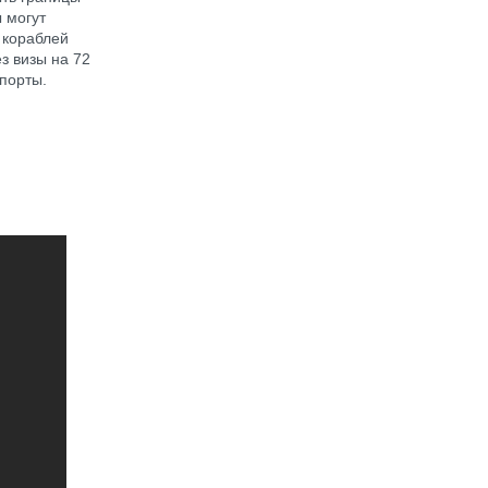
ы могут
 кораблей
з визы на 72
порты.