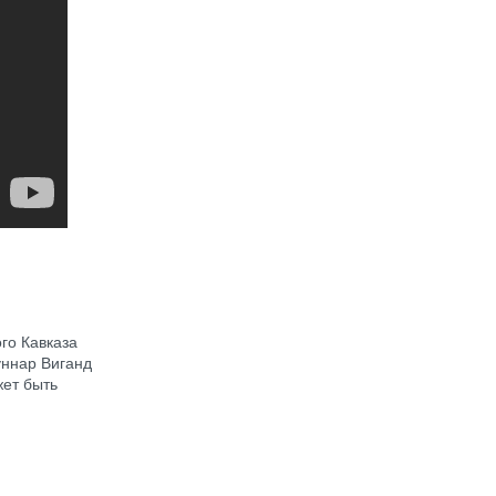
го Кавказа
уннар Виганд
жет быть