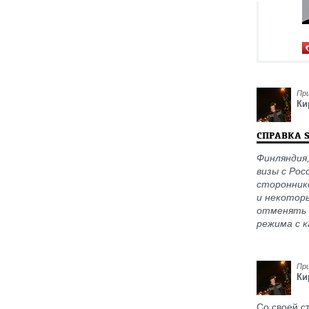
Пр
Ки
СПРАВКА 
Финляндия
визы с Рос
сторонник
и некоторы
отменять в
режима с к
Пр
Ки
Со своей с