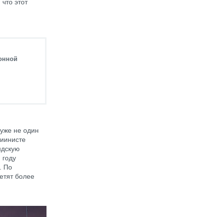
 что этот
ионной
уже не один
Ниинисте
ндскую
 году
. По
етят более