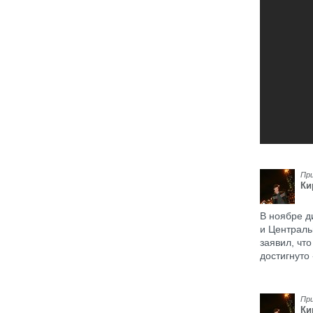
Пр
Ки
В ноябре д
и Централь
заявил, чт
достигнуто
Пр
Ки