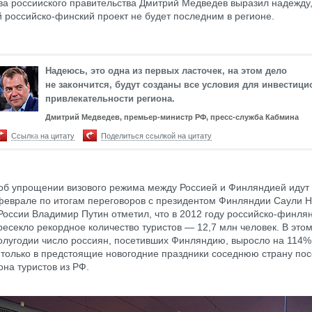
ава россииского правительства Дмитрий Медведев выразил надежду,
 российско-финский проект не будет последним в регионе.
Надеюсь, это одна из первых ласточек, на этом дело
не закончится, будут созданы все условия для инвестиц
привлекательности региона.
Дмитрий Медведев, премьер-министр РФ, пресс-служба Кабмина
Ссылка на цитату
Поделиться ссылкой на цитату
об упрощении визового режима между Россией и Финляндией идут 
в феврале по итогам переговоров с президентом Финляндии Саули 
России Владимир Путин отметил, что в 2012 году российско-финля
ресекло рекордное количество туристов — 12,7 млн человек. В этом
олугодии число россиян, посетивших Финляндию, выросло на 114%
 только в предстоящие новогодние праздники соседнюю страну пос
на туристов из РФ.