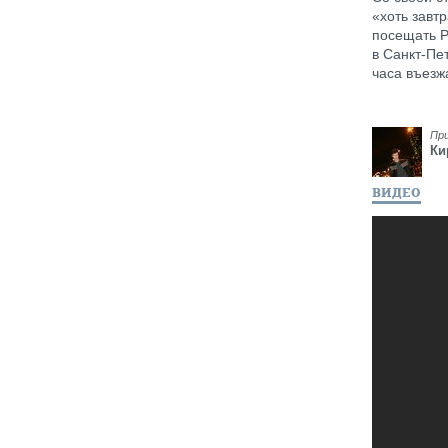
«хоть завт
посещать Р
в Санкт-Пе
часа въезж
Пр
Ки
ВИДЕО