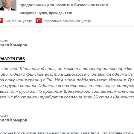
предпосылки для развития бизнес-контактов.
Владимир Путин, президент РФ
Ссылка на цитату
Поделиться ссылкой на цитату
ислал
рилл Комаров
SMARTNEWS
, как член Шенгенской зоны, не может в одностороннем порядк
сией. Однако финские власти в Евросоюзе считаются одними из
ов открытия границ с РФ. Их в этом поддерживают Испания, Гр
е другие страны. Однако в рядах Евросоюза есть силы, которы
изы для русских. По правилам Шенгенского соглашения, для от
акой-либо страной требуется согласие всех 26 стран Шенгенск
ислал
рилл Комаров
тороны российские власти неоднократно заявляли, что готовы откр