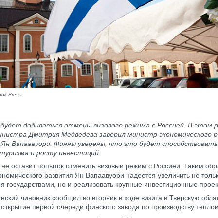
ook Press
будет добиваться отмены визового режима с Россией. В этом р
инистра Дмитрия Медведева заверил министр экономического 
 Ян Вапаавуори. Финны уверены, что это будет способствоват
 туризма и росту инвестиций.
не оставит попыток отменить визовый режим с Россией. Таким об
ономического развития Ян Вапаавуори надеется увеличить не тольк
я государствами, но и реализовать крупные инвестиционные проек
нский чиновник сообщил во вторник в ходе визита в Тверскую облас
 открытие первой очереди финского завода по производству тепло