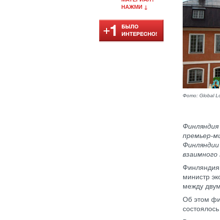
НАЖМИ ↓
Фото: Global L
Финляндия 
премьер-м
Финляндии
взаимного
Финляндия 
министр эк
между двум
Об этом фи
состоялось