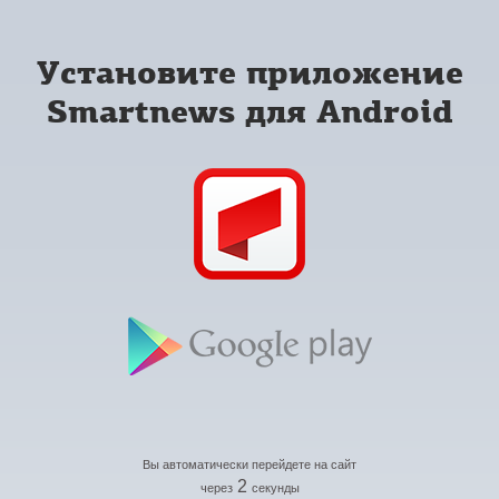
Установите приложение
Smartnews для Android
Вы автоматически перейдете на сайт
2
через
секунды