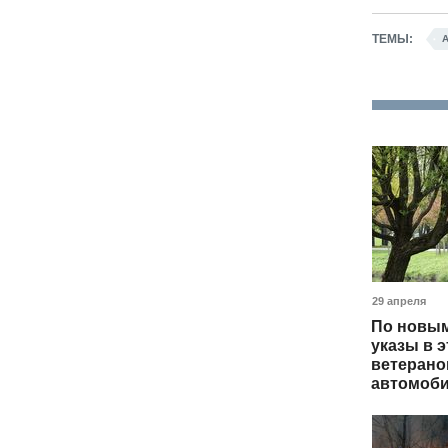
А
ТЕМЫ:
29 апреля
По новым
указы в э
ветерано
автомоби