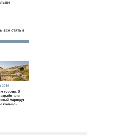
ольше
ь все статьи →
а 2019
е города. В
разработали
енный маршрут
е кольцо»