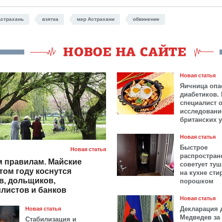
страхань
взятка
мэр Астрахани
обвинение
Новая статья
Яичница опа
диабетиков.
специалист 
исследовани
британских 
Новая статья
Быстрое
Новая статья
распростран
 правилам. Майские
советует ту
том году коснутся
на кухне ст
в, дольщиков,
порошком
листов и банков
Новая статья
Декларация 
Новая статья
Медведев за 
Стабилизация и