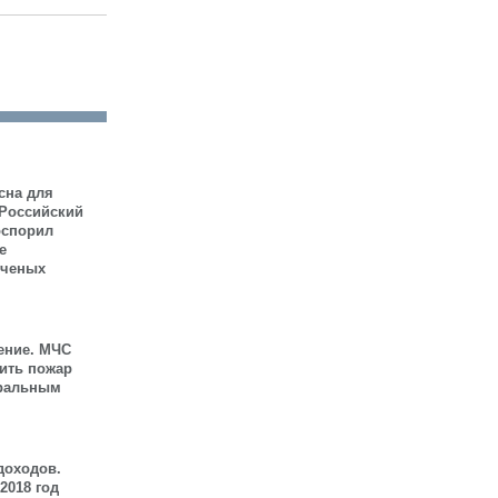
сна для
 Российский
оспорил
е
ученых
ение. МЧС
шить пожар
иральным
доходов.
2018 год