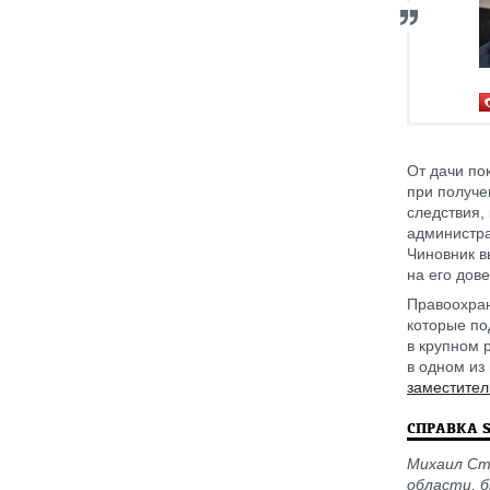
От дачи по
при получе
следствия,
администра
Чиновник в
на его дов
Правоохран
которые по
в крупном 
в одном из
заместител
СПРАВКА 
Михаил Сто
области, б