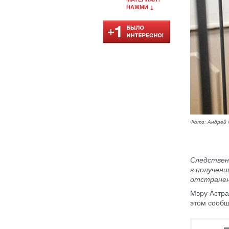
НАЖМИ ↓
Фото: Андрей
Следствен
в получени
отстранен
Мэру Астра
этом сооб