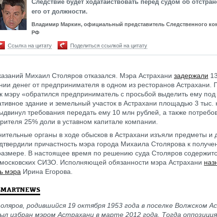
Следствие будет ходатайствовать перед судом об отстра
его от должности.
Владимир Маркин, официальный представитель Следственного ко
РФ
Ссылка на цитату
Поделиться ссылкой на цитату
казаний Михаил Столяров отказался. Мэра Астрахани
задержали
13
нии денег от предпринимателя в одном из ресторанов Астрахани.
 к мэру «обратился предприниматель с просьбой выделить ему под
тивное здание и земельный участок в Астрахани площадью 3 тыс. к
ыдвинул требования передать ему 10 млн рублей, а также потреб
ерителя 25% доли в уставном капитале компании.
ительные органы в ходе обысков в Астрахани изъяли предметы и 
дтвердили причастность мэра города Михаила Столярова к получе
размере. В настоящее время по решению суда Столяров содержитс
 московских СИЗО. Исполняющей обязанности мэра Астрахани
наз
ь мэра
Ирина Егорова.
SMARTNEWS
ляров, родившийся 19 октября 1953 года в поселке Волжском А
ыл избран мэром Астрахани в марте 2012 года. Тогда оппозиция