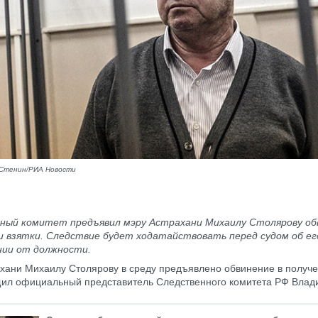
 Стенин/РИА Новости
ный комитет предъявил мэру Астрахани Михаилу Столярову об
и взятки. Следствие будет ходатайствовать перед судом об ег
ии от должности.
хани Михаилу Столярову в среду предъявлено обвинение в получе
щил официальный представитель Следственного комитета РФ Вла