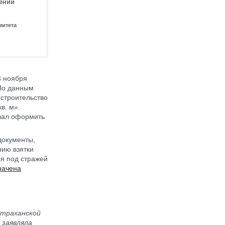
нении
митета
 ноября
 По данным
 строительство
в. м».
овал оформить
документы,
нию взятки
я под стражей
начена
страханской
 заявляла