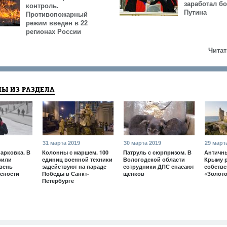
заработал б
контроль.
Путина
Противопожарный
режим введен в 22
регионах России
Читат
Ы ИЗ РАЗДЕЛА
31 марта 2019
30 марта 2019
29 март
арковка. В
Колонны с маршем. 100
Патруль с сюрпризом. В
Античны
вили
единиц военной техники
Вологодской области
Крыму 
вень
задействуют на параде
сотрудники ДПС спасают
собств
сности
Победы в Санкт-
щенков
«Золото
Петербурге