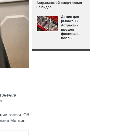
Астраханский смерч попал
на видео
Домик для
рыбака. В
Астрахани
прошел
фестиваль
воблы
винение
о
нии взятки. Об
димир Маркин.