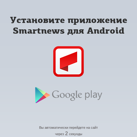
Установите приложение
Smartnews для Android
Вы автоматически перейдете на сайт
2
через
секунды