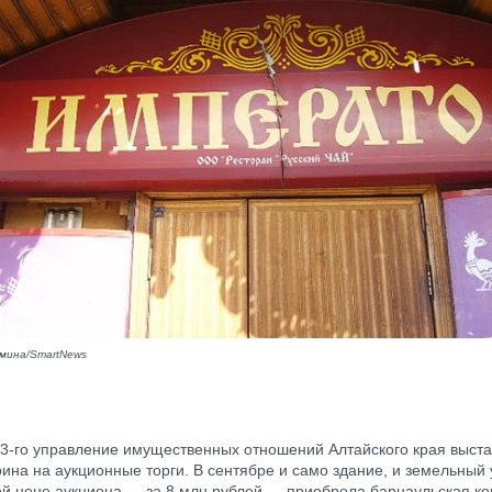
мина/SmartNews
3-го управление имущественных отношений Алтайского края выст
ина на аукционные торги. В сентябре и само здание, и земельный 
ой цене аукциона — за 8 млн рублей — приобрела барнаульская 