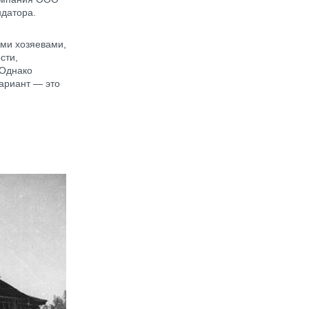
ндатора.
ыми хозяевами,
сти,
 Однако
ариант — это