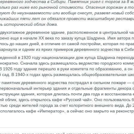
еревянного зодчества в Сибири. Памятник ушел с торгов за 8 м
олько раз ниже его рыночной стоимости. Опасения горожан в то
уют до неузнаваемости или вообще снесут, развеял новый собс
лижайших пяти лет он обязался провести масштабную рестав
ь исторический облик дома.
двухэтажное деревянное здание, расположенное в центральной ча
оено еще в начале ХХ века по заказу купца Шадрина. Имя автора 
лось до наших дней, в отличие от самой постройки, которая по пра
арнаула и одним из ярких примеров деревянного зодчества в Сиб
еденной в 1920 году национализации дом купца Шадрина переходи
днократно. Сначала здесь размещалось ведомство городского комм
 В 1926 году здание перешло в руки комитета по образованию, а он 
й сад. В 1940-х годах здесь размещалась общеобразовательная шк
у памятник деревянного зодчества пострадал в сильном пожаре — 
первоначальный интерьер здания и отдельные фрагменты декора 
нструкции здания, которая длилась почти два года и восстановила 
ий облик, здесь открылось кафе «Русский чай». Оно пользовалось 
тью среди жителей города за счет колоритного внешнего вида. До 
асполагалось кафе «Император», а сейчас оно закрыто на реконст