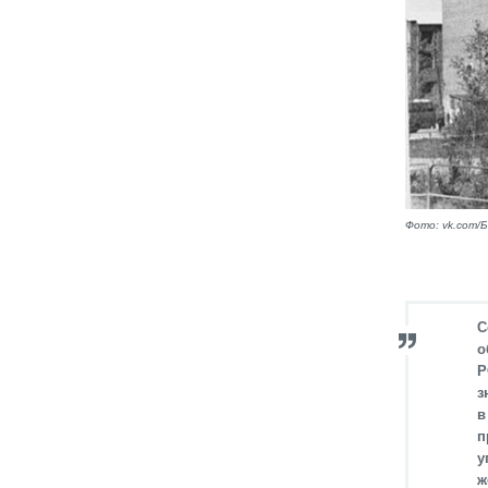
Фото: vk.com/
С
о
Р
з
в
п
у
ж