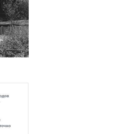
родов
о
м
аточно