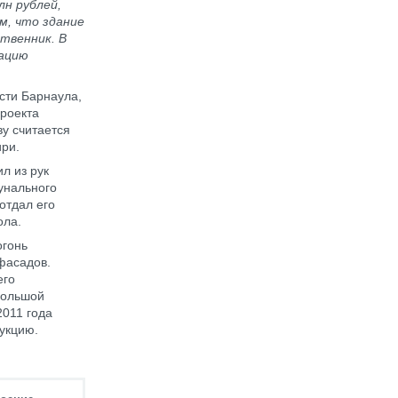
лн рублей,
м, что здание
твенник. В
рацию
сти Барнаула,
проекта
ву считается
ири.
л из рук
унального
отдал его
ола.
огонь
фасадов.
его
большой
2011 года
рукцию.