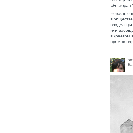
«Ресторан 
Новость о 
в обществе
владельцы 
или вообще
в краевом 
прямое нар
Пр
На