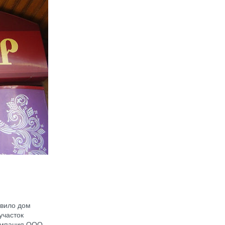
авило дом
участок
компания ООО