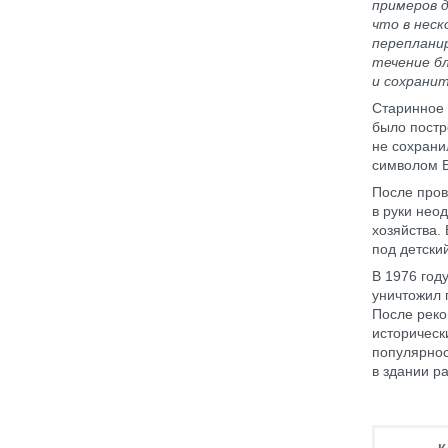
примеров д
что в неск
перепланир
течение б
и сохранит
Старинное 
было постр
не сохрани
символом Б
После пров
в руки нео
хозяйства.
под детски
В 1976 год
уничтожил 
После реко
историческ
популярнос
в здании р