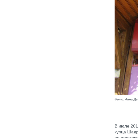
Фото: Анна Де
В июле 201
купца Шадр
по стартов