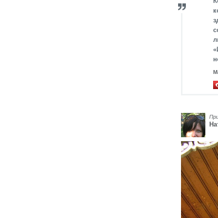
К
к
з
с
л
«
н
М
Пр
На