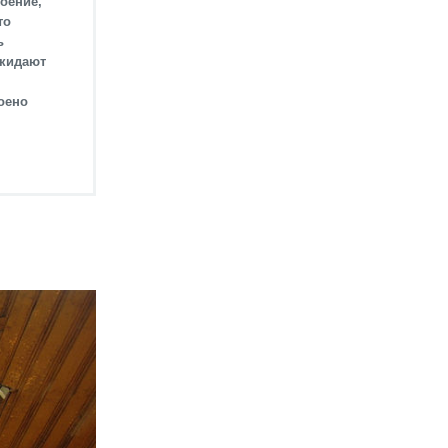
оение,
то
ь
окидают
оено