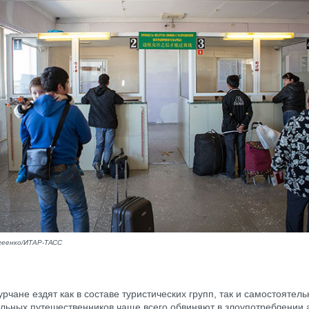
геенко/ИТАР-ТАСС
урчане ездят как в составе туристических групп, так и самостоятел
льных путешественников чаще всего обвиняют в злоупотреблении 