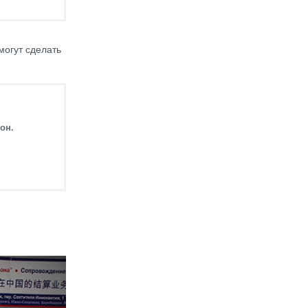
могут сделать
,
он.