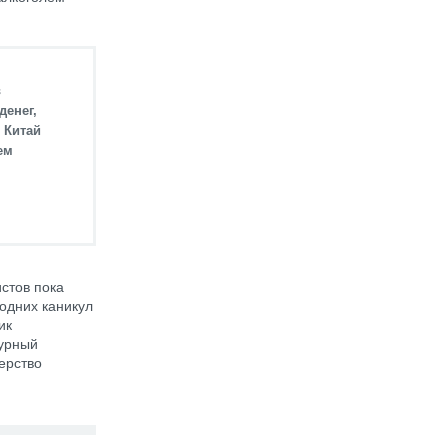
в
денег,
 Китай
ем
стов пока
одних каникул
ик
журный
ерство