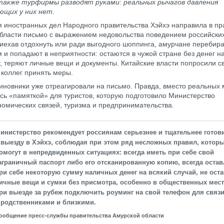
 также турфирмы разводят руками: реальных рычагов давления
ющих у них нет.
 иностранных дел Народного правительства Хэйхэ направила в пр
бласти письмо с выражением недовольства поведением российских
риехав отдохнуть или ради выгодного шоппинга, амурчане перебир
м и попадают в неприятности: остаются в чужой стране без денег н
у, теряют личные вещи и документы. Китайские власти попросили с
 коллег принять меры.
иновники уже отреагировали на письмо. Правда, вместо реальных
сь «памяткой» для туристов, которую подготовило Министерство
омических связей, туризма и предпринимательства.
инистерство рекомендует россиянам серьезнее и тщательнее готов
 выезду в Хэйхэ, соблюдая при этом ряд несложных правил, котор
омогут в непредвиденных ситуациях: всегда иметь при себе свой
аграничный паспорт либо его отсканированную копию, всегда остав
ри себе некоторую сумму наличных денег на всякий случай, не ост
ичные вещи и сумки без присмотра, особенно в общественных мест
ри выезде за рубеж подключить роуминг на свой телефон для связ
 родственниками и близкими.
ообщение пресс-службы правительства Амурской области