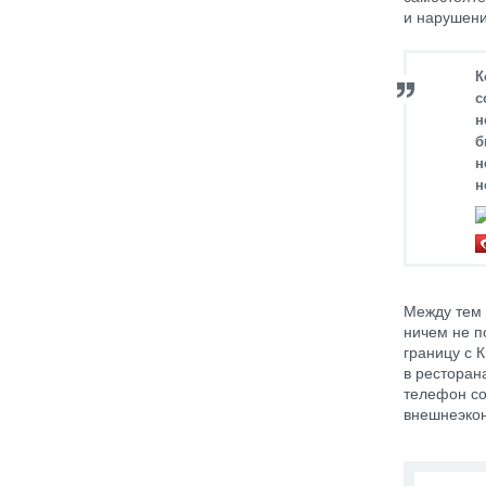
и нарушени
К
с
н
б
н
н
Между тем 
ничем не п
границу с 
в ресторан
телефон со
внешнеэкон