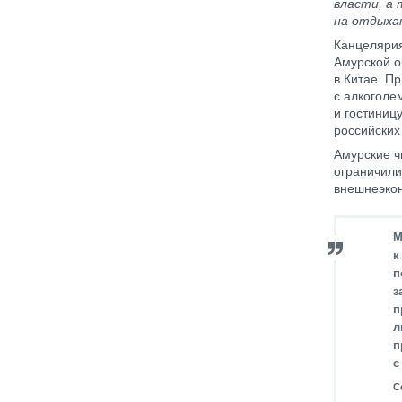
власти, а
на отдыха
Канцелярия
Амурской о
в Китае. П
с алкоголе
и гостиниц
российских
Амурские ч
ограничили
внешнеэкон
М
к
п
з
п
л
п
с
С