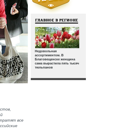
ГЛАВНОЕ В РЕГИОНЕ
Недовольная
ассортиментом. В
Благовещенске женщина
сама вырастила пять тысяч
тюльпанов
истов,
ей
 тратят все
оссийские