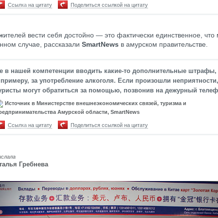
Ссылка на цитату
Поделиться ссылкой на цитату
жителей вести себя достойно — это фактически единственное, что 
анном случае, рассказали
SmartNews
в амурском правительстве.
е в нашей компетенции вводить какие-то дополнительные штрафы,
 примеру, за употребление алкоголя. Если произошли неприятности
уристы могут обратиться за помощью, позвонив на дежурный телеф
Источник в Министерстве внешнеэкономических связей, туризма и
редпринимательства Амурской области, SmartNews
Ссылка на цитату
Поделиться ссылкой на цитату
ислала
талья Гребнева