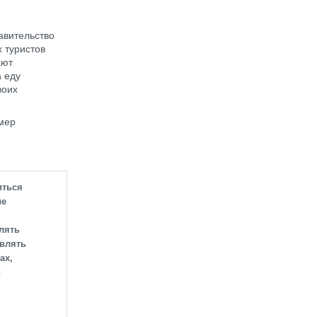
авительство
 туристов
ают
а еду
воих
 мер
иться
ые
лять
авлять
ах,
и