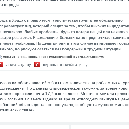
и порядка.
огда в Хэйхэ отправляется туристическая группа, ее обязательно
опровождает гид, который следит за тем, чтобы никаких инциденто
е возникало. Любые проблемы, будь то потеря вещей или нехватка 
ыстро решаются. К сожалению, большинство предпочитает ездить в
е через турфирмы. По деньгам они в этом случае выигрывают совс
емного, но рискуют остаться без поддержки в трудной ситуации.
Анна Игнатова, консультант туристической фирмы, SmartNews
Ссылка на цитату
Поделиться ссылкой на цитату
слова китайских властей о большом количестве «проблемных» тури
одтверждены. По данным благовещенской таможни, за время новог
Китаем пересекли почти 17,7 тыс. человек. Многие отмечали праздн
ах и гостиницах Хэйхэ. Однако за время новогодних каникул на де
общений об инцидентах не поступало, сообщает амурское Минист
омических связей.