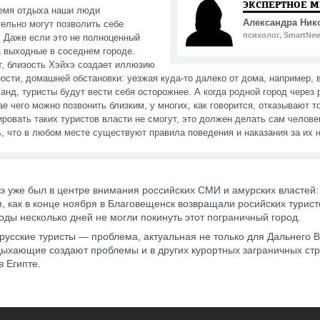
ЭКСПЕРТНОЕ 
емя отдыха наши люди
Александра Ник
ельно могут позволить себе
психолог, SmartNe
. Даже если это не полноценный
а выходные в соседнем городе.
т, близость Хэйхэ создает иллюзию
ости, домашней обстановки: уезжая куда-то далеко от дома, например, 
анд, туристы будут вести себя осторожнее. А когда родной город через 
ае чего можно позвонить близким, у многих, как говорится, отказывают т
ровать таких туристов власти не смогут, это должен делать сам челове
, что в любом месте существуют правила поведения и наказания за их 
э уже был в центре внимания российских СМИ и амурских властей
, как в конце ноября в Благовещенск возвращали росийских турист
годы несколько дней не могли покинуть этот пограничный город.
русские туристы — проблема, актуальная не только для Дальнего В
ыхающие создают проблемы и в других курортных заграничных стр
в Египте.