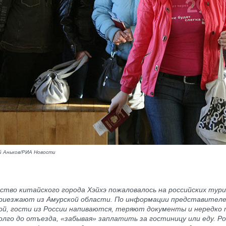
 Аньков/РИА Новости
тво китайского города Хэйхэ пожаловалось на российских тур
риезжают из Амурской области. По информации представител
ой, гости из России напиваются, теряют документы и нередко
олго до отъезда, «забывая» заплатить за гостиницу или еду. Р