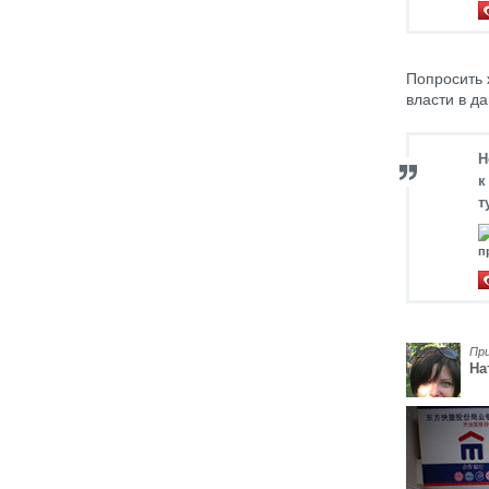
Попросить 
власти в д
Н
к
т
п
Пр
На