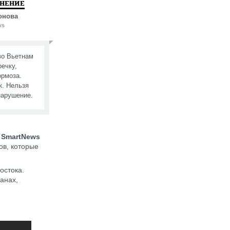
МНЕНИЕ
онова
ws
во Вьетнам
речку,
ормоза.
к. Нельзя
нарушение.
:
SmartNews
ов, которые
остока.
анах,