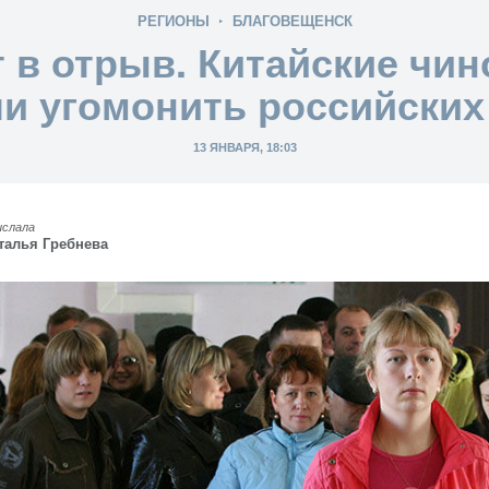
РЕГИОНЫ
БЛАГОВЕЩЕНСК
 в отрыв. Китайские чи
и угомонить российских
13 ЯНВАРЯ, 18:03
ислала
талья Гребнева