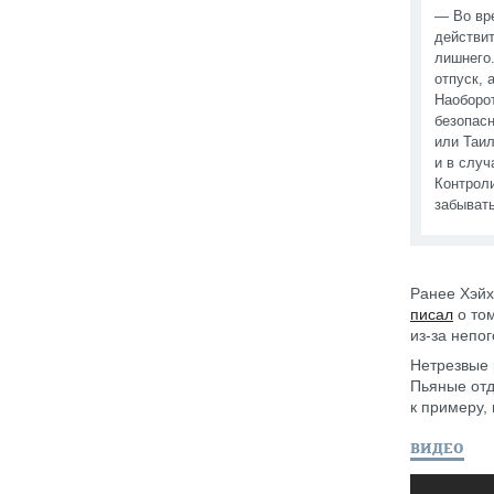
— Во вр
действит
лишнего
отпуск, 
Наоборо
безопасн
или Таил
и в случ
Контроли
забывать
Ранее Хэйх
писал
о том
из-за непо
Нетрезвые 
Пьяные отд
к примеру, 
ВИДЕО