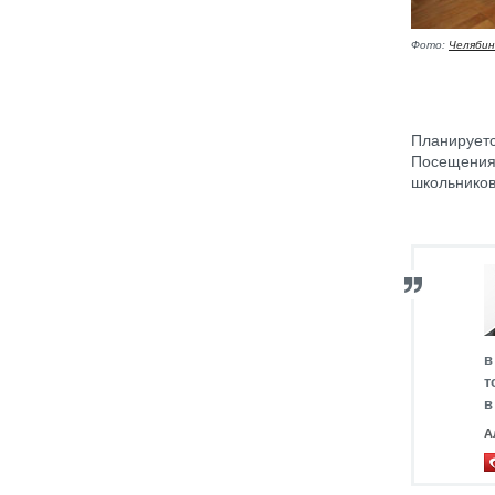
Фото:
Челябин
Планируетс
Посещения 
школьников
в
т
в
А