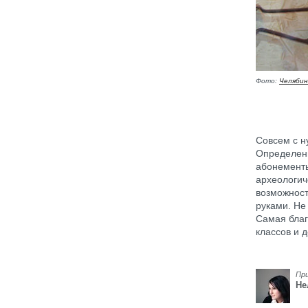
Фото:
Челябин
Совсем с н
Определенн
абонементы
археологич
возможност
руками. Не
Самая благ
классов и д
Пр
Не