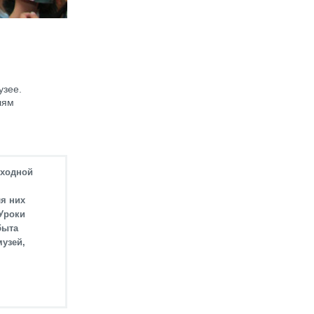
узее.
лям
входной
я них
 Уроки
быта
музей,