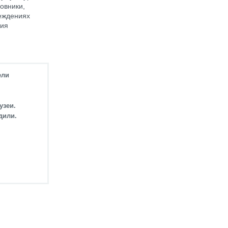
овники,
реждениях
ция
ели
узеи.
дили.