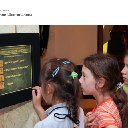
ислала
лли Шестопалова