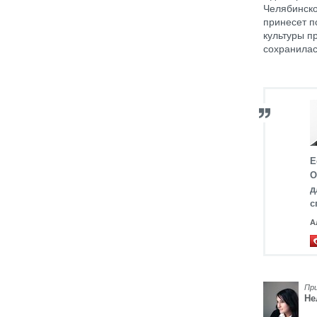
Челябинско
принесет п
культуры п
сохранилас
Е
О
д
с
А
Пр
Не