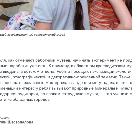
ский государственный краеведческий музей
уля, как отмечают работники музеев, начинать эксперимент не прид
ые наработки уже есть. К примеру, в областном краеведческом му
 введены в детском отделе. Ребята посещают экспозиции экологич
еской, этнографической и декоративно-прикладной тематик. Также 
ь посещать различные мастер-классы, где они могут сделать что-т
 меньший интерес у ребят вызывают природные минералы и чучел
одарная аудитория, по словам сотрудников музея, — это ученики
ети из областных городов.
ислала
лли Шестопалова