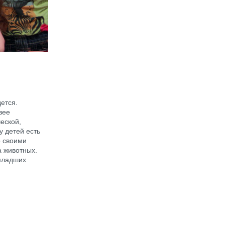
ется.
зее
еской,
у детей есть
о своими
а животных.
 младших