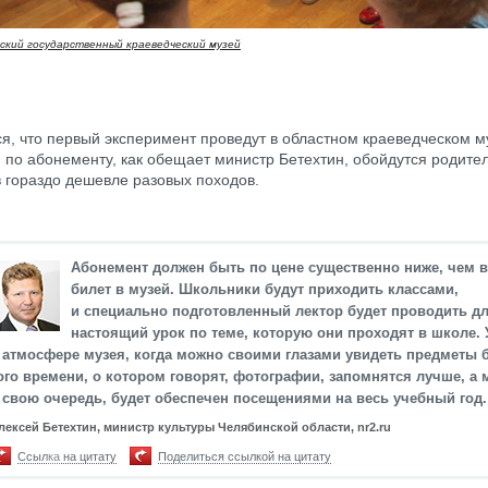
ский государственный краеведческий музей
я, что первый эксперимент проведут в областном краеведческом м
по абонементу, как обещает министр Бетехтин, обойдутся родите
 гораздо дешевле разовых походов.
Абонемент должен быть по цене существенно ниже, чем 
билет в музей. Школьники будут приходить классами,
и специально подготовленный лектор будет проводить дл
настоящий урок по теме, которую они проходят в школе.
 атмосфере музея, когда можно своими глазами увидеть предметы 
ого времени, о котором говорят, фотографии, запомнятся лучше, а 
 свою очередь, будет обеспечен посещениями на весь учебный год.
лексей Бетехтин, министр культуры Челябинской области, nr2.ru
Ссылка на цитату
Поделиться ссылкой на цитату