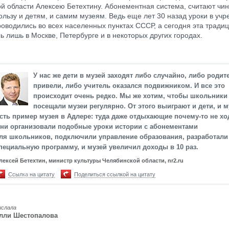
й области Алексею Бетехтину. Абонементная система, считают чин
ользу и детям, и самим музеям. Ведь еще лет 30 назад уроки в уч
роводились во всех населенных пунктах СССР, а сегодня эта тради
ь лишь в Москве, Петербурге и в некоторых других городах.
У нас же дети в музей заходят либо случайно, либо родит
привели, либо учитель оказался подвижником. И все это
происходит очень редко. Мы же хотим, чтобы школьники
посещали музеи регулярно. От этого выиграют и дети, и м
сть пример музея в Адлере: туда даже отдыхающие почему-то не хо
ни организовали подобные уроки истории с абонементами
ля школьников, подключили управление образования, разработали
пециальную программу, и музей увеличил доходы в 10 раз.
лексей Бетехтин, министр культуры Челябинской области, nr2.ru
Ссылка на цитату
Поделиться ссылкой на цитату
ислала
лли Шестопалова