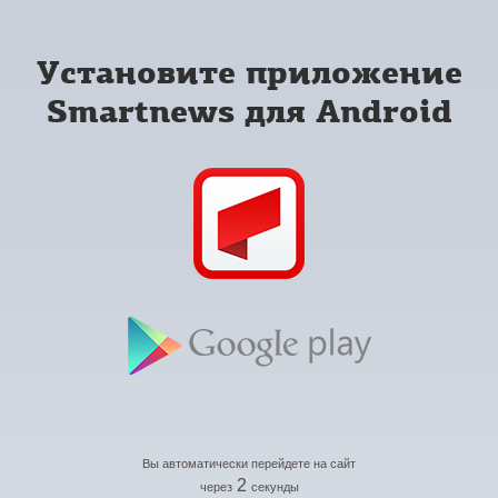
Установите приложение
Smartnews для Android
Вы автоматически перейдете на сайт
2
через
секунды